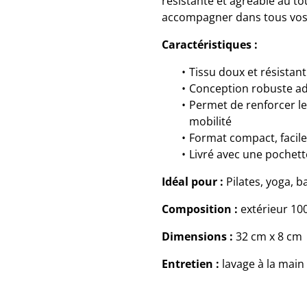
résistante et agréable au tou
accompagner dans tous vos 
Caractéristiques :
Tissu doux et résistan
Conception robuste ad
Permet de renforcer le
mobilité
Format compact, facil
Livré avec une pochett
Idéal pour :
Pilates, yoga, ba
Composition :
extérieur 100
Dimensions :
32 cm x 8 cm
Entretien :
lavage à la main