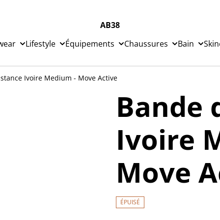
AB38
wear
Lifestyle
Équipements
Chaussures
Bain
Skin
stance Ivoire Medium - Move Active
Bande d
Ivoire 
Move A
ÉPUISÉ