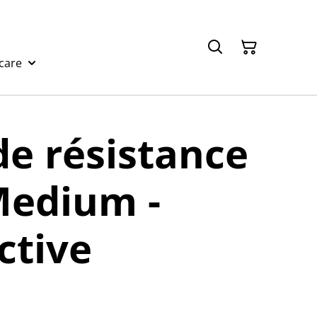
care
e résistance
Medium -
ctive