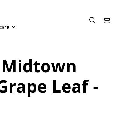
care
t Midtown
Grape Leaf -