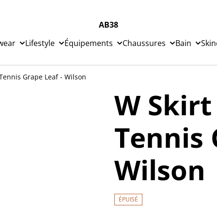
AB38
wear
Lifestyle
Équipements
Chaussures
Bain
Skin
Tennis Grape Leaf - Wilson
W Skir
Tennis 
Wilson
ÉPUISÉ