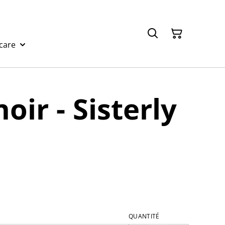
care
oir - Sisterly
QUANTITÉ