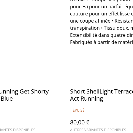
pouces) pour un parfait équi
couture pour un effet lisse e
une coupe affinée • Résistan
transpiration • Tissu doux,
Extensibilité dans quatre 
Fabriqués à partir de matér
unning Get Shorty
Short ShellLight Terrac
 Blue
Act Running
ÉPUISÉ
80,00 €
IANTES DISPONIBLES
AUTRES VARIANTES DISPONIBLES