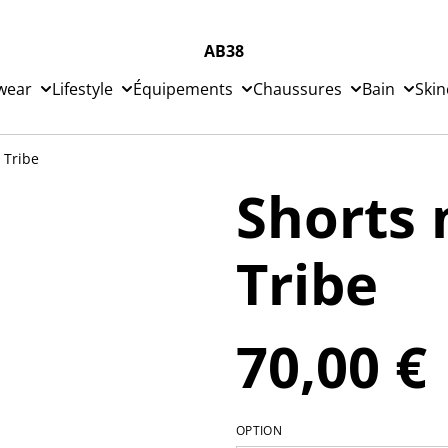
AB38
wear
Lifestyle
Équipements
Chaussures
Bain
Skin
y Tribe
Shorts n
Tribe
70,00 €
OPTION