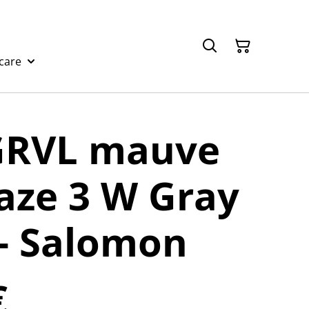
care
GRVL mauve
aze 3 W Gray
 - Salomon
€