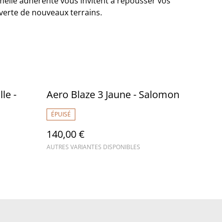
emelle adhérente vous invitent à repousser vos
ouverte de nouveaux terrains.
le -
Aero Blaze 3 Jaune - Salomon
ÉPUISÉ
140,00 €
AUTRES VARIANTES DISPONIBLES