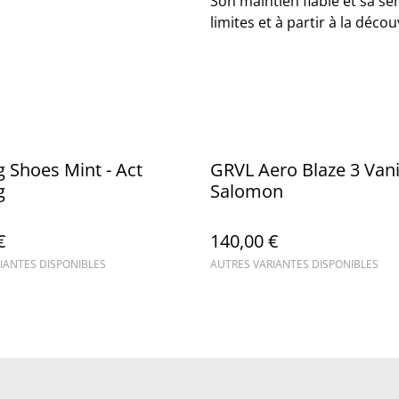
Son maintien fiable et sa s
limites et à partir à la déc
Shoes Mint - Act
GRVL Aero Blaze 3 Vanil
g
Salomon
€
140,00 €
IANTES DISPONIBLES
AUTRES VARIANTES DISPONIBLES