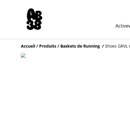
Active
Accueil
/
Produits
/
Baskets de Running
/
Shoes GRVL m