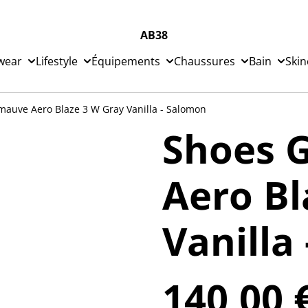
AB38
wear
Lifestyle
Équipements
Chaussures
Bain
Skin
auve Aero Blaze 3 W Gray Vanilla - Salomon
Shoes 
Aero Bl
Vanilla
140,00 