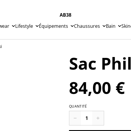
AB38
wear
Lifestyle
Équipements
Chaussures
Bain
Skin
ki
Sac Phi
84,00 €
QUANTITÉ