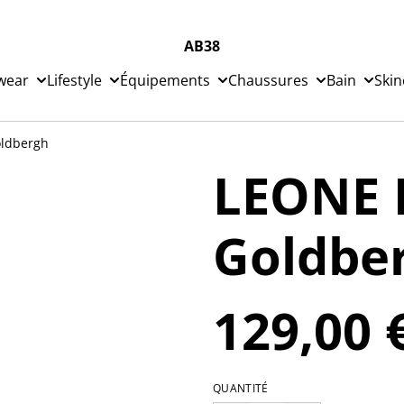
AB38
wear
Lifestyle
Équipements
Chaussures
Bain
Skin
oldbergh
LEONE 
Goldbe
129,00 
QUANTITÉ