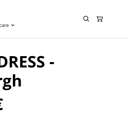
care
DRESS -
rgh
€