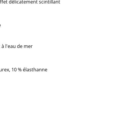
ffet délicatement scintillant
e
 à l'eau de mer
urex, 10 % élasthanne