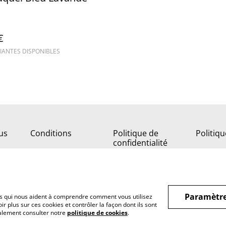
€
IANTES DISPONIBLES
us
Conditions
Politique de
Politiq
confidentialité
Paramètre
hiers qui nous aident à comprendre comment vous utilisez
r plus sur ces cookies et contrôler la façon dont ils sont
galement consulter notre
politique de cookies
.