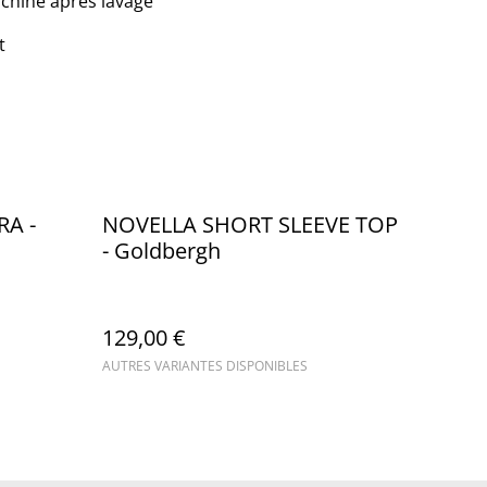
chine après lavage
t
A -
NOVELLA SHORT SLEEVE TOP
- Goldbergh
129,00 €
AUTRES VARIANTES DISPONIBLES