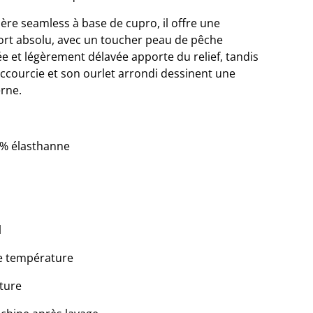
re seamless à base de cupro, il offre une
ort absolu, avec un toucher peau de pêche
lée et légèrement délavée apporte du relief, tandis
courcie et son ourlet arrondi dessinent une
erne.
3% élasthanne
l
e température
ture