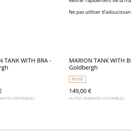
Retirer rapidement de la ma
Ne pas utiliser d’adoucissan
 TANK WITH BRA -
MARION TANK WITH BR
rgh
Goldbergh
ÉPUISÉ
€
149,00 €
IANTES DISPONIBLES
AUTRES VARIANTES DISPONIBLES