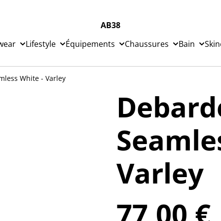
AB38
wear
Lifestyle
Équipements
Chaussures
Bain
Skin
less White - Varley
Debard
Seamles
Varley
77,00 €