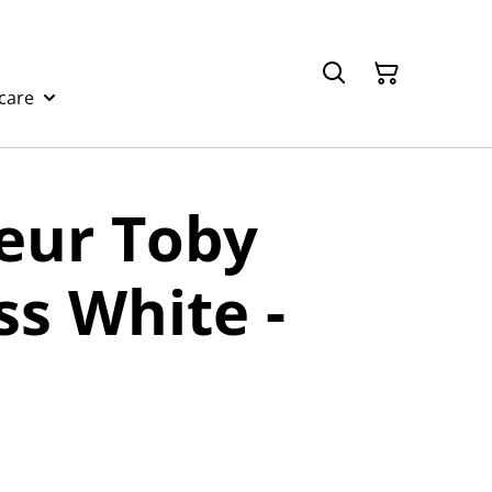
care
eur Toby
s White -