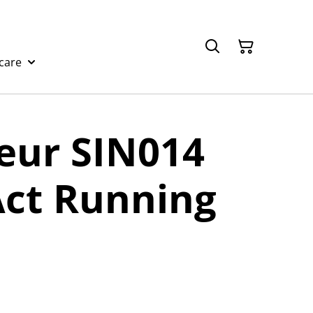
care
eur SIN014
Act Running