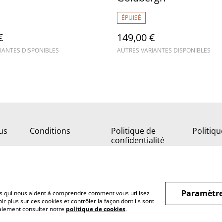
ÉPUISÉ
€
149,00 €
IANTES DISPONIBLES
AUTRES VARIANTES DISPONIBLES
us
Conditions
Politique de
Politiq
confidentialité
Paramètre
hiers qui nous aident à comprendre comment vous utilisez
r plus sur ces cookies et contrôler la façon dont ils sont
galement consulter notre
politique de cookies
.