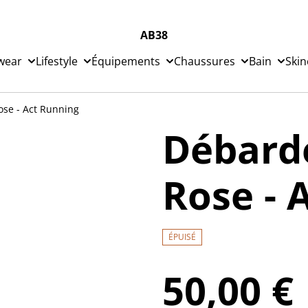
AB38
wear
Lifestyle
Équipements
Chaussures
Bain
Skin
se - Act Running
Débard
Rose - 
ÉPUISÉ
50,00 €