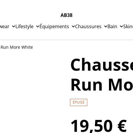
AB38
wear
Lifestyle
Équipements
Chaussures
Bain
Skin
 Run More White
Chauss
Run Mo
ÉPUISÉ
19,50 €